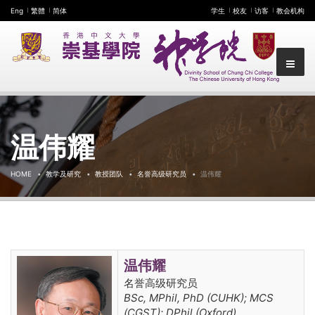
Eng
繁體
简体
学生
校友
访客
教会机构
温伟耀
HOME
教学及研究
教授团队
名誉高级研究员
温伟耀
温伟耀
名誉高级研究员
BSc, MPhil, PhD (CUHK); MCS
(CGST); DPhil (Oxford)