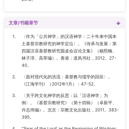
文章/书籍章节
〈作为「公共神学」的汉语神学：二十年来中国本
土基督宗教研究的神学定位〉。《传承与发展：第
四届汉语基督教研究圆桌会议论文集》（杨熙楠、
林子淳、高莘编）。香港：道风书社，2012。27-
40。
〈面对现代化的洪流：基督教与儒学的回应〉。
《江海学刊》（2012年1月）：47-52。
〈关于跨文化神学的反思：以「汉语神学」为
例〉。《基督宗教研究》（第十四辑）（卓新平、
许志伟编）。北京：宗教文化出版社，2011。383-
395。
“‘Fear of the Lord’ as the Beginning of Wisdom: