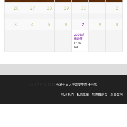
26
27
28
29
30
1
2
3
4
5
6
7
8
9
2026結
業崇拜
5月7日
(四)
版權所有 © 2026
香港中文大學崇基學院神學院
聯絡我們
私隱政策
無障礙網頁
免責聲明