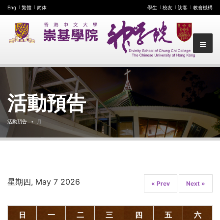
Eng
繁體
简体
學生
校友
訪客
教會機構
活動預告
活動預告
月
星期四, May 7 2026
« Prev
Next »
日
一
二
三
四
五
六