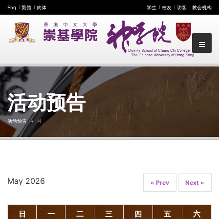
Eng
繁體
简体
学生
校友
访客
教会机构
活动预告
活动预告
月
May 2026
« Prev
Next »
日
一
二
三
四
五
六